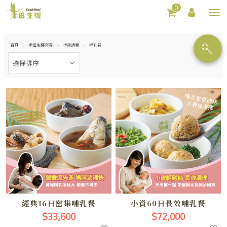
0
Toggl
navig
首頁
津田生機套餐
孕產調養
哺乳餐
經典16日密集哺乳餐
小資60日長效哺乳餐
$33,600
$72,000