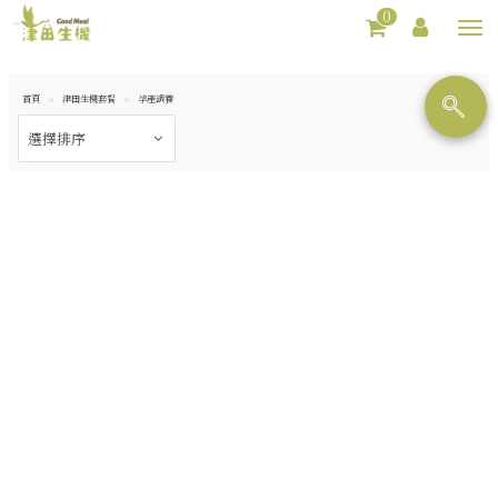
0
Toggl
navig
首頁
津田生機套餐
孕產調養