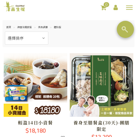
0
Toggl
navig
首頁
津田生機套餐
美身調養
體控餐
輕盈14日小資餐
養身至膳餐盒(30天)-團膳
$18,180
限定